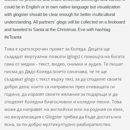
could be in English or in own native language but visualization
with glogster should be clear enough for better multicultural
understanding. All partners' glogs will be collected on a linoboard
and tweeted to Santa at the Christmas Eve with hashtag
#eTsanta
Това е краткосрочен проект за Коледа. Децата ще
създадат виртуални плакати (glogs) с помощта на богата
гама от медии - текст, видео, снимки и аудио. Те пишат
писма до Дядо Коледа (което означава, че те ще
създават glogs с текст върху тях), за да споделят своите
добри дела, които са направили през отиващата си
година, да изразят своите желания за подаръци и да
споделят Коледни благословии и коледни песни. Това
може да направят на английски или на родния си език,
но визуализация с Glogster трябва да бъде достатъчно
ясна, за по-добро мултикултурно разбирателство.