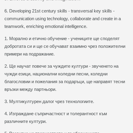
6. Developing 21st century skills - transversal key skills -
communication using technology, collaborate and create in a
teamwork, enriching emotional intelligence.
1. Морално и етично обучение - учениците ще споделят
добротата си и ще се обучават взаимно чрез положителни
примери на подражание.
2. Ще научат повече за чуждите култури - з
вученето на
чужди езици, национални коледни песни, коледни
благословии и пожелания за подаръци, ще направят тесни
връзки между партньори.
3. Мултикултурен далог чрез технологиите.
4. Изграждане съпричастност и толерантност към
различните култури.