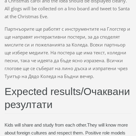
a Christmas carol and the idea should be displayed clearly.
All glogs will be collected on a lino board and tweet to Santa
at the Christmas Eve.
Партнъорите ще работят с инструментите на Глогстер и
ще направят интерактивни постери, за да споделят
мислите си и пожеланията за Коледа. Всеки партньор
ще избере медиите. На постера ще има текст, коледни
песни, така че идеята да бъде ясно изразена. Всички
глогове ще се съберат на лино дъска и изпратени чрез
Туитър на Дядо Коледа на Бъдни вечер.
Еxpected results/Очаквани
резултати
Kids will share and study from each other.They will know more
about foreign cultures and respect them. Positive role models