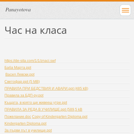
Panayotova
Час на класа
https://de-sita.com/1/1/znaci.swf
Баба Марта.ppt
Васил Левски.ppt
Светофар.ppt (5 MB)
ПРАВИЛА ПРИ БЕДСТВИЯ И АВАРИ.ppt (485 kB)
Правила за БДП-ру.ppt
Къщата, в която ще живееш утре.ppt
ПРАВИЛА ЗА РЕДА В УЧИЛИЩЕ.ppt (589,5 kB
Пожелание.doc
Copy of Kindergarten Diploma.ppt
Kindergarten Diploma.ppt
За първи път в училище.ppt