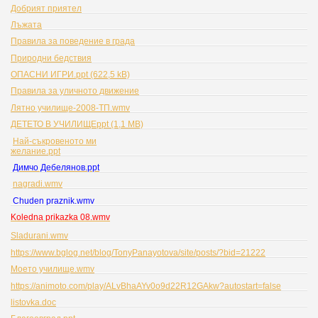
Добрият приятел
Лъжата
Правила за поведение в града
Природни бедствия
ОПАСНИ ИГРИ.ppt (622,5 kB)
Правила за уличното движение
Лятно училище-2008-ТП.wmv
ДЕТЕТО В УЧИЛИЩЕppt (1,1 MB)
Най-съкровеното ми
желание.ppt
Димчо Дебелянов.ppt
nagradi.wmv
Chuden praznik.wmv
Koledna prikazka 08.wmv
Sladurani.wmv
https://www.bglog.net/blog/TonyPanayotova/site/posts/?bid=21222
Моето училище.wmv
https://animoto.com/play/ALvBhaAYv0o9d22R12GAkw?autostart=false
listovka.doc