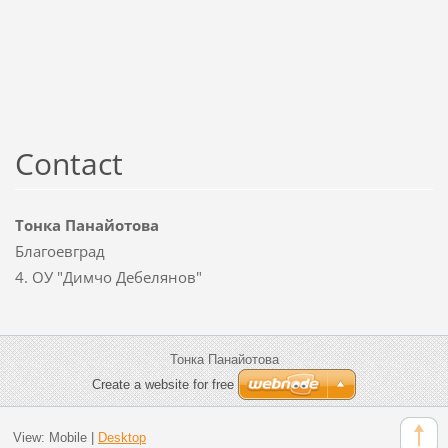
Contact
Тонка Панайотова
Благоевград
4. ОУ "Димчо Дебелянов"
Тонка Панайотова
Create a website for free
View:
Mobile
|
Desktop